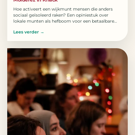
Hoe activeert een wijkmunt mensen die anders
sociaal geïsoleerd raken? Een opiniestuk over
lokale munten als hefboom voor een betaalbare
woonomgeving.
Lees verder
→