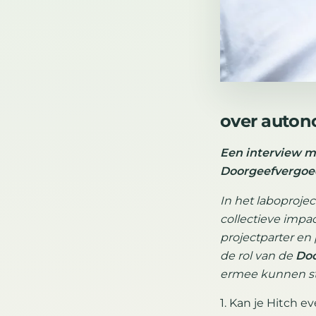
over auton
Een interview m
Doorgeefvergoe
In het laboproj
collectieve impac
projectparter en
de rol van de
Doo
ermee kunnen st
1. Kan je Hitch e