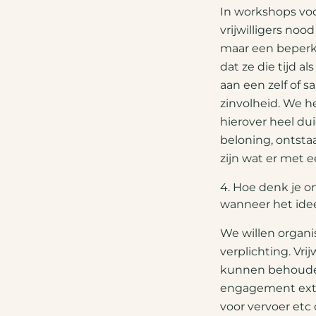
In workshops voo
vrijwilligers no
maar een beperk
dat ze die tijd 
aan een zelf of 
zinvolheid. We h
hierover heel du
beloning, ontsta
zijn wat er met
4. Hoe denk je o
wanneer het ide
We willen organi
verplichting. Vr
kunnen behouden
engagement extra
voor vervoer et