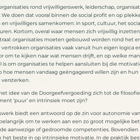
rganisaties rond vrijwilligerswerk, leiderschap, organis
We doen dat vooral binnen de social profit en op plekk
n vrijwilligers samenkomen: in sport, cultuur, het socia
turen. Kortom, overal waar mensen zich vrijwillig inzetten
ntraal: organisaties moeten gebouwd worden rond het
vertrokken organisaties vaak vanuit hun eigen logica e
or om te kijken naar wat mensen drijft, en op welke manie
l is om organisaties te helpen aansluiten bij die motivat
op hoe mensen vandaag geëngageerd willen zijn en hun
 versterken.
het idee van de Doorgeefvergoeding zich tot de filosofie
ment ‘puur’ en intrinsiek moet zijn?
erswerk biedt een antwoord op de zin voor autonomie van v
 belangrijk om te werken aan een zo groot mogelijke b
ij de aanwezige of gedroomde competenties. Bovendien 
t beste in op intrinsieke motivatie. In de praktijk best