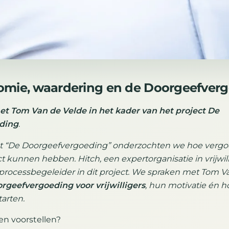
omie, waardering en de Doorgeefver
et Tom Van de Velde in het kader van het project De
ding
.
ect “De Doorgeefvergoeding” onderzochten we hoe verg
t kunnen hebben. Hitch, een expertorganisatie in vrijwil
 processbegeleider in dit project. We spraken met Tom V
rgeefvergoeding voor vrijwilligers
, hun motivatie én h
arten.
ven voorstellen?