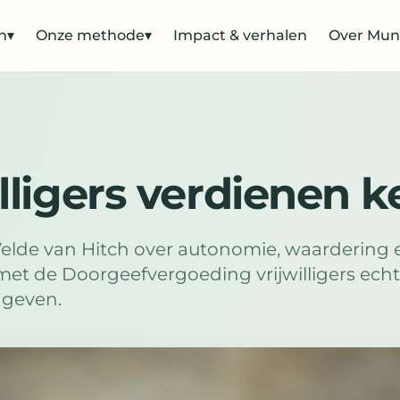
n
▾
Onze methode
▾
Impact & verhalen
Over Mun
illigers verdienen 
elde van Hitch over autonomie, waardering 
met de Doorgeefvergoeding vrijwilligers ech
 geven.