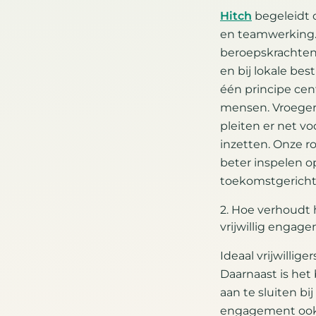
Hitch
begeleidt o
en teamwerking. 
beroepskrachten e
en bij lokale bes
één principe ce
mensen. Vroeger 
pleiten er net vo
inzetten. Onze ro
beter inspelen 
toekomstgericht
2. Hoe verhoudt 
vrijwillig engage
Ideaal vrijwillig
Daarnaast is het
aan te sluiten b
engagement ook he