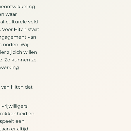
atieontwikkeling
en waar
al-culturele veld
. Voor Hitch staat
 engagement van
n noden. Wij
r zij zich willen
ie. Zo kunnen ze
 werking
 van Hitch dat
rijwilligers.
etrokkenheid en
speelt een
aan er altijd