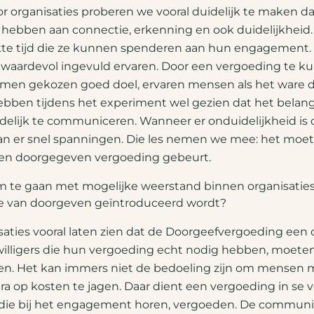
r organisaties proberen we vooral duidelijk te maken da
od hebben aan connectie, erkenning en ook duidelijkhe
te tijd die ze kunnen spenderen aan hun engagement. 
als waardevol ingevuld ervaren. Door een vergoeding te
samen gekozen goed doel, ervaren mensen als het ware 
ebben tijdens het experiment wel gezien dat het belangr
idelijk te communiceren. Wanneer er onduidelijkheid is o
an er snel spanningen. Die les nemen we mee: het moet
 een doorgegeven vergoeding gebeurt.
m te gaan met mogelijke weerstand binnen organisaties of
e van doorgeven geïntroduceerd wordt?
saties vooral laten zien dat de Doorgeefvergoeding een o
ijwilligers die hun vergoeding echt nodig hebben, moet
. Het kan immers niet de bedoeling zijn om mensen m
 op kosten te jagen. Daar dient een vergoeding in se v
c die bij het engagement horen, vergoeden. De communi