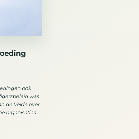
goeding
oedingen ook
ligersbeleid was
an de Velde over
oe organisaties