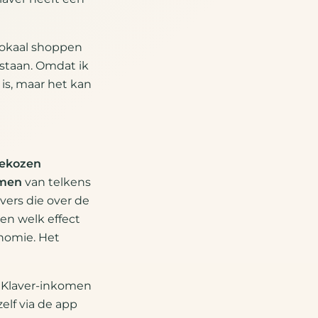
 lokaal shoppen
staan. Omdat ik
is, maar het kan
gekozen
omen
van telkens
avers die over de
en welk effect
nomie. Het
 Klaver-inkomen
elf via de app