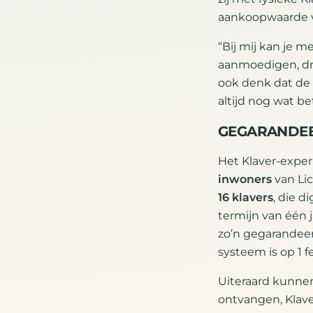
aankoopwaarde v
“Bij mij kan je m
aanmoedigen, dr
ook denk dat de 
altijd nog wat be
GEGARANDE
Het Klaver-expe
inwoners
van Lic
16 klavers
, die d
termijn van één 
zo’n gegarandee
systeem is op 1 f
Uiteraard kunne
ontvangen, Klave