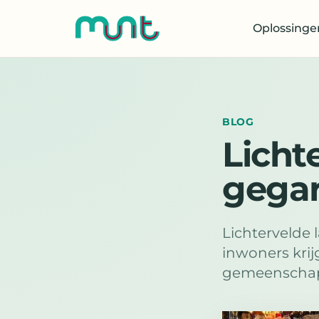
Oplossinge
BLOG
Licht
gega
Lichtervelde
inwoners kri
gemeenschap