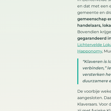
en dat met een e
gemeente en dra
gemeenschap e
handelaars, loka
Bovendien krijg
gegarandeerd 
Lichtervelde Lok
Happonomy
, Mu
“Klaveren is 
verbinden,” le
versterken he
duurzamere ec
De voorbije we
aangesloten. Daa
Klaveraars. Voor d
zij met fysieke K