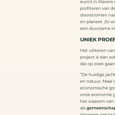
euro’s in Klavers
profiteren van de
doorstromen naar
en planeet. Zo w
een duurzame im
UNIEK PROE
Het uitkeren va
project is dan o
die op zoek gaan
“De huidige jach
en natuur. Maar
economische gro
onze economie g
het waarom van d
als
gemeenschap 
inkomen aan te 