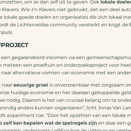
 omzetten, om ze dan zelf uit te geven. Ook
lokale doele
 Klavers. Wie z’n Klavers niet gebruikt, ziet een deel au
 lokale goede doelen en organisaties die zich lokaal in
ordt de Lichterveldse community versterkt en krijgt de
puls.
FPROJECT
n een gegarandeerd inkomen via een gemeenschapsmu
ok meteen een proeftuin en onderzoeksproject voor heel
 naar alternatieve vormen van economie met een andere
t naar
eeuwige groei
is onverzoenbaar met zorgzaam 
 onze huidige economie en het daaraan gekoppelde gel
ei nodig. Daarom is het van cruciaal belang om te ond
rondig anders kunnen organiseren”, licht Jonas Van La
it experiment toe. “Door het opzetten van een lokale mu
zelf kan bepalen wat de spelregels zijn
en daar een 
koppelen, onderzoekt LoREco hoe de uitbouw en verster