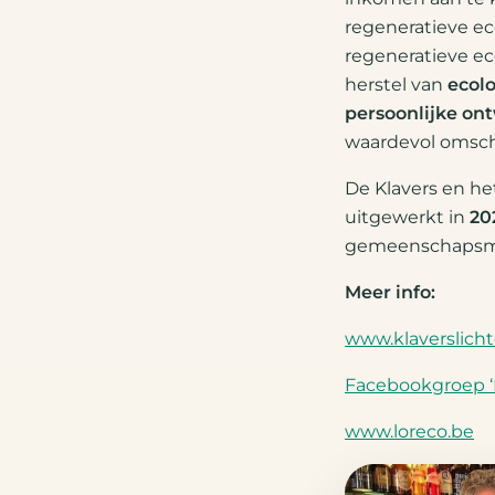
regeneratieve e
regeneratieve ec
herstel van
ecol
persoonlijke on
waardevol omschr
De Klavers en he
uitgewerkt in
20
gemeenschapsmunt
Meer info:
www.klaverslicht
Facebookgroep ‘L
www.loreco.be