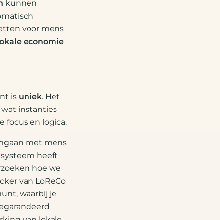
n
kunnen
tomatisch
zetten voor mens
lokale economie
nt is
uniek
. Het
 wat instanties
 focus en logica.
omgaan met mens
dsysteem heeft
erzoeken hoe we
ncker van LoReCo
nt, waarbij je
gegarandeerd
king van lokale