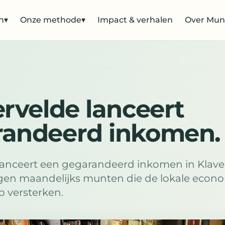
n
▾
Onze methode
▾
Impact & verhalen
Over Mun
ervelde lanceert
randeerd inkomen.
 lanceert een gegarandeerd inkomen in Klav
jgen maandelijks munten die de lokale econ
 versterken.