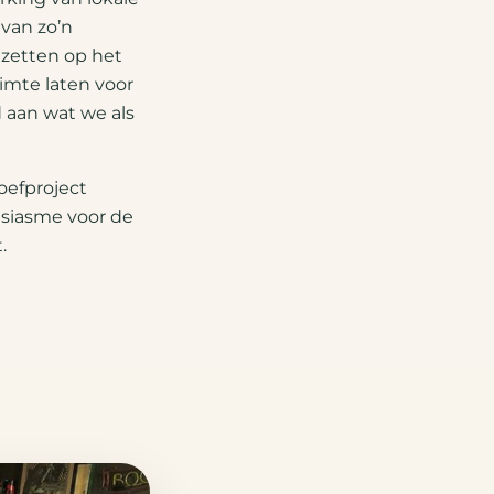
van zo’n
nzetten op het
imte laten voor
 aan wat we als
oefproject
usiasme voor de
.