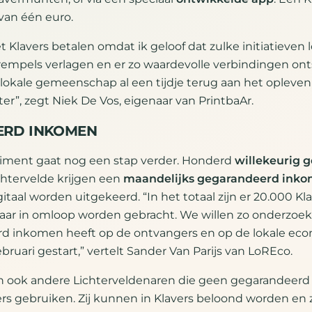
an één euro.
et Klavers betalen omdat ik geloof dat zulke initiatieven
empels verlagen en er zo waardevolle verbindingen ont
lokale gemeenschap al een tijdje terug aan het opleven 
ter”, zegt Niek De Vos, eigenaar van PrintbaAr.
ERD INKOMEN
riment gaat nog een stap verder. Honderd
willekeurig 
htervelde krijgen een
maandelijks gegarandeerd ink
igitaal worden uitgekeerd. “In het totaal zijn er 20.000 Kl
jaar in omloop worden gebracht. We willen zo onderzoek
rd inkomen heeft op de ontvangers en op de lokale eco
ebruari gestart,” vertelt Sander Van Parijs van LoREco.
n ook andere Lichterveldenaren die geen gegarandeerd
rs gebruiken. Zij kunnen in Klavers beloond worden en z