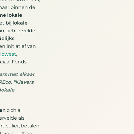
tbaar binnen de
me lokale
t bij
lokale
n Lichtervelde.
elijks
n initiatief van
Howest
,
iaal Fonds.
ers met elkaar
REco. “Klavers
lokale,
gen
zich al
ervelde als
rticulier, betalen
Klaver heeft een