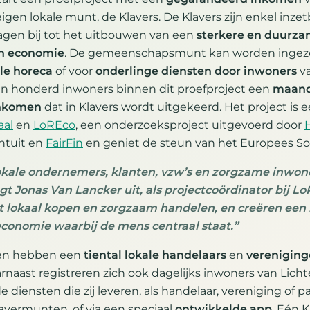
igen lokale munt, de Klavers. De Klavers zijn enkel inze
gen bij tot het uitbouwen van een
sterkere en duurza
n economie
. De gemeenschapsmunt kan worden ingeze
le horeca
of voor
onderlinge diensten door inwoners
va
en honderd inwoners binnen dit proefproject een
maand
inkomen
dat in Klavers wordt uitgekeerd. Het project is ee
aal
en
LoREco
, een onderzoeksproject uitgevoerd door
ntuit en
FairFin
en geniet de steun van het Europees Soc
lokale ondernemers, klanten, vzw’s en zorgzame inwon
gt Jonas Van Lancker uit, als projectcoördinator bij Lo
t lokaal kopen en zorgzaam handelen, en creëren een 
onomie waarbij de mens centraal staat.”
ken hebben een
tiental lokale handelaars
en
verenigin
rnaast registreren zich ook dagelijks inwoners van Licht
e diensten die zij leveren, als handelaar, vereniging of pa
lavermunten, of via een speciaal
ontwikkelde app
. Eén 