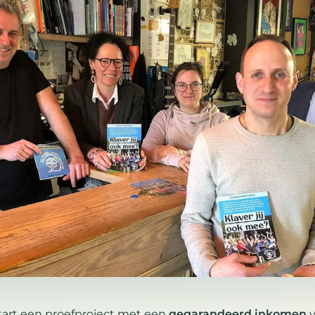
start een proefproject met een
gegarandeerd inkomen
v