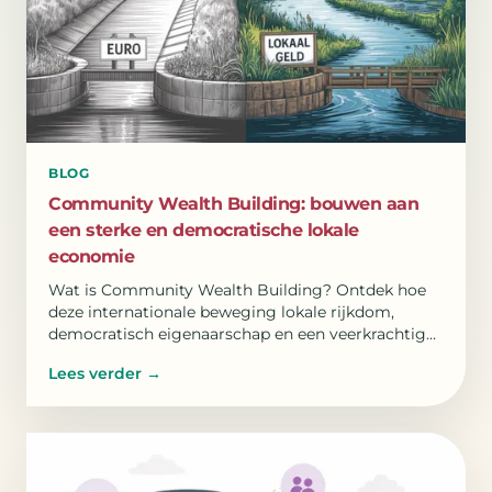
BLOG
Community Wealth Building: bouwen aan
een sterke en democratische lokale
economie
Wat is Community Wealth Building? Ontdek hoe
deze internationale beweging lokale rijkdom,
democratisch eigenaarschap en een veerkrachtige
lokale economie versterkt dankzij vijf duidelijke
Lees verder
→
pijlers.