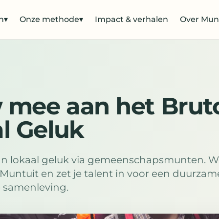
n
▾
Onze methode
▾
Impact & verhalen
Over Mun
 mee aan het Brut
l Geluk
n lokaal geluk via gemeenschapsmunten. W
ij Muntuit en zet je talent in voor een duurzam
e samenleving.