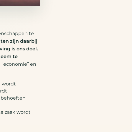
nschappen te
n zijn daarbij
ing is ons doel.
teem te
n “economie” en
n wordt
rdt
 behoeften
ke zaak wordt