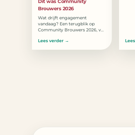
Dit was Community
Brouwers 2026
Wat drijft engagement
vandaag? Een terugblik op
Community Brouwers 2026, vol
gesprekstafels, workshops en
Lees verder
→
Lees
inspiratie over betrokkenheid.