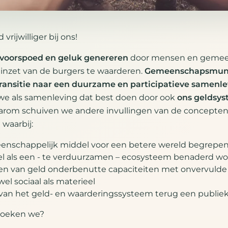
rijwilliger bij ons!
 voorspoed en geluk genereren
door mensen en gemee
inzet van de burgers te waarderen.
Gemeenschapsmunte
ransitie naar een duurzame en participatieve samenlev
we als samenleving dat best doen door ook
ons geldsys
arom schuiven we andere invullingen van de concepte
 waarbij:
eenschappelijk middel voor een betere wereld begrepe
el als een - te verduurzamen – ecosysteem benaderd wo
n van geld onderbenutte capaciteiten met onvervulde
el sociaal als materieel
 van het geld- en waarderingssysteem terug een publie
zoeken we?