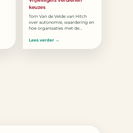
Vrijwilligers verdienen
keuzes
Tom Van de Velde van Hitch
over autonomie, waardering en
hoe organisaties met de
Doorgeefvergoeding
Lees verder
→
vrijwilligers echte keuzevrijheid
geven.