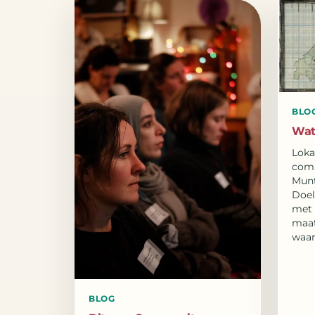
BLO
Wat 
Loka
com
Munt
Doel
met 
maat
waar
BLOG