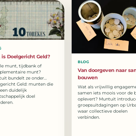
G
is Doelgericht Geld?
BLOG
le munt, tijdbank of
Van doorgeven naar s
plementaire munt?
bouwen
uit bundelt ze onder
gericht Geld: munten die
Wat als vrijwillig engagem
een duidelijk
samen iets moois voor de 
schappelijk doel
oplevert? Muntuit introduc
deren.
groepsuitdagingen op Urba
waar collectieve doelen
verbinden.