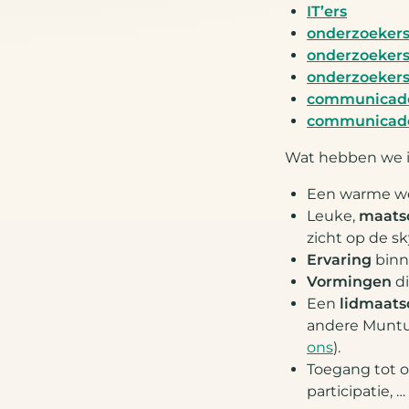
IT’ers
onderzoekers
onderzoekers 
onderzoekers
communicado’
communicado’
Wat hebben we i
Een warme wel
Leuke,
maatsc
zicht op de sk
Ervaring
binn
Vormingen
di
Een
lidmaats
andere Muntui
ons
).
Toegang tot 
participatie, …