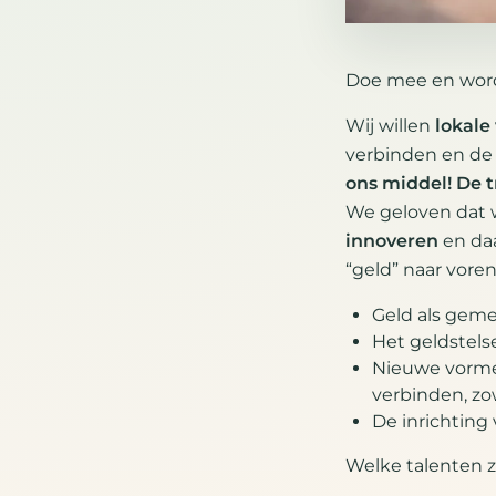
Doe mee en word v
Wij willen
lokale
verbinden en de 
ons middel! De t
We geloven dat 
innoveren
en da
“geld” naar voren
Geld als gem
Het geldstels
Nieuwe vorme
verbinden, zow
De inrichting
Welke talenten 