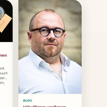
amen
ent
buurt
eert
in,
BLOG