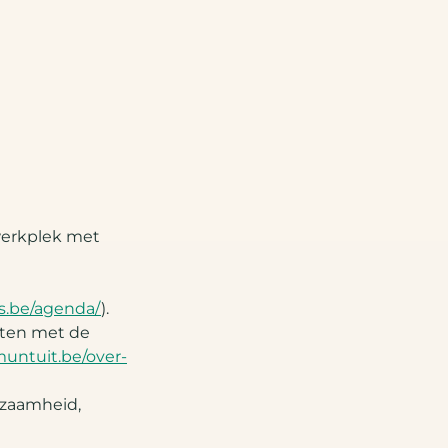
werkplek met
s.be/agenda/
).
nten met de
untuit.be/over-
rzaamheid,