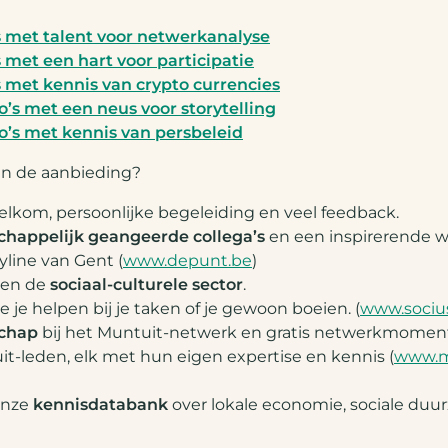
 met talent voor netwerkanalyse
met een hart voor participatie
 met kennis van crypto currencies
s met een neus voor storytelling
s met kennis van persbeleid
n de aanbieding?
kom, persoonlijke begeleiding en veel feedback.
happelijk geangeerde collega’s
en een inspirerende 
yline van Gent (
www.depunt.be
)
en de
sociaal-culturele sector
.
e je helpen bij je taken of je gewoon boeien. (
www.sociu
chap
bij het Muntuit-netwerk en gratis netwerkmome
t-leden, elk met hun eigen expertise en kennis (
www.m
onze
kennisdatabank
over lokale economie, sociale duu