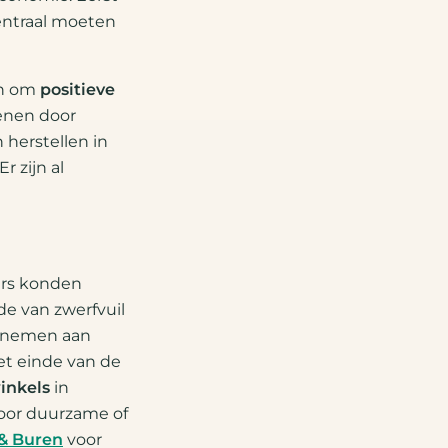
entraal moeten
en om
positieve
enen door
n herstellen in
r zijn al
ers konden
rde van zwerfvuil
lnemen aan
et einde van de
inkels
in
voor duurzame of
& Buren
voor