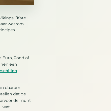
ikings, “Kate
maar waarom
rincipes
e Euro, Pond of
innen een
rschillen
 en daarom
stellen dat de
aarvoor de munt
el wat