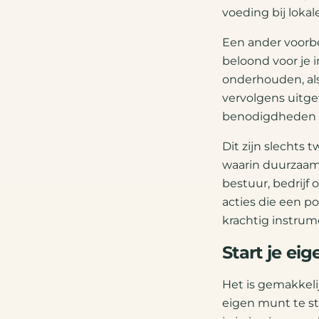
voeding bij lokal
Een ander voorbe
beloond voor je 
onderhouden, als
vervolgens uitgev
benodigdheden z
Dit zijn slechts 
waarin duurzaamh
bestuur, bedrijf 
acties die een p
krachtig instrum
Start je ei
Het is gemakkelij
eigen munt te st