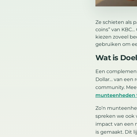
Ze schieten als 
coins” van KBC…
kiezen zoveel be
gebruiken om een
Wat is Doel
Een complementai
Dollar… van een 
community. Meer u
munteenheden t
Zo’n munteenhei
spreken we ook 
impact van een m
is gemaakt. Dit l