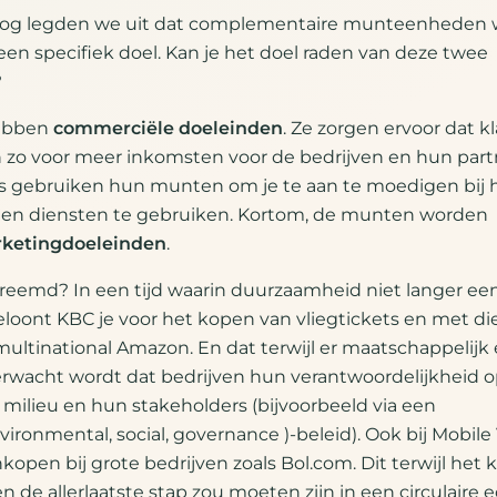
blog legden we uit dat complementaire munteenheden
n specifiek doel. Kan je het doel raden van deze twee
?
ebben
commerciële doeleinden
. Ze zorgen ervoor dat 
n zo voor meer inkomsten voor de bedrijven en hun part
gs gebruiken hun munten om je te aan te moedigen bij 
gen diensten te gebruiken. Kortom, de munten worden
ketingdoeleinden
.
 vreemd? In een tijd waarin duurzaamheid niet langer ee
loont KBC je voor het kopen van vliegtickets en met die
 multinational Amazon. En dat terwijl er maatschappelijk 
rwacht wordt dat bedrijven hun verantwoordelijkheid
 milieu en hun stakeholders (bijvoorbeeld via een
vironmental, social, governance )-beleid). Ook bij Mobile
kopen bij grote bedrijven zoals Bol.com. Dit terwijl het
 de allerlaatste stap zou moeten zijn in een circulaire 