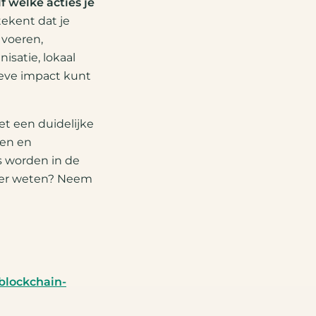
f welke acties je
ekent dat je
 voeren,
isatie, lokaal
tieve impact kunt
t een duidelijke
den en
s worden in de
er weten? Neem
blockchain-