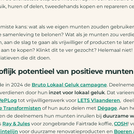
ik, huren of delen, tweedehands kopen en repareren c
 gemiste kans: wat als we eigen munten zouden gebruik
e samenleving te belonen? Wat als je munten zou verdi
, aan de slag te gaan als vrijwilliger of producten te late
aan te kopen? Klinkt dit te ver gezocht? Helemaal niet! E
tiatieven die dit doen.
flijk potentieel van positieve munten
de in 2024 de
Bruto Lokaal Geluk campagne
. Deelnem
 verdienen door hun
inzet voor lokaal geluk
. Dat variee
ePLog
tot vrijwilligerswerk voor
LETS Vlaanderen
, dee
e Transformisten
of hun auto delen met
Dégage
. Aan h
 de deelnemers hun munten inruilen bij
duurzame w
s
Ray & Jules
voor zongebrande Fairtrade koffie,
COSH
! 
intelijn
voor duurzame renovatieproducten en
Boeren 