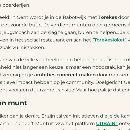
e boerderijen.
eld: in Gent wordt je in de Rabotwijk met
Torekes
door 
inzet voor de buurt. Je verdient munten door gemeens
 jeugdcoach aan de slag te gaan, buren te helpen… Je k
en in het sociaal restaurant en aan het “
Torekesloket
” 
oals vuilniszakken.
twee van de vele voorbeelden en het potentieel is enorm! 
eid niet langer een keuze is maar een noodzaak, kan je 
of vereniging je
ambities concreet maken
door mensen t
ositieve impact hebben op je community. Doelgericht Ge
ent voor een duurzame transitie!Maar hoe pak je dat co
gen munt
ker dan je denkt. Er zijn tal van initiatieven die je de k
arten. Zo heeft Muntuit vzw het platform
URBAIN_
ontw