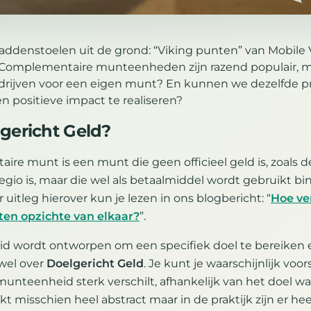
paddenstoelen uit de grond: “Viking punten” van Mobile V
 Complementaire munteenheden zijn razend populair, 
drijven voor een eigen munt? En kunnen we dezelfde p
 positieve impact te realiseren?
gericht Geld?
re munt is een munt die geen officieel geld is, zoals d
regio is, maar die wel als betaalmiddel wordt gebruikt b
itleg hierover kun je lezen in ons blogbericht: “
Hoe ve
en opzichte van elkaar?
”.
d wordt ontworpen om een specifiek doel te bereiken
wel over
Doelgericht Geld
. Je kunt je waarschijnlijk voor
unteenheid sterk verschilt, afhankelijk van het doel w
ijkt misschien heel abstract maar in de praktijk zijn er he