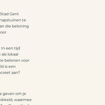
Stad Gent
chapstuinen te
an die beloning
voor
In een tijd
als lokaal
e belonen voor
ld is een
ncreet aan?
ans geven om je
ikkeld, waarmee