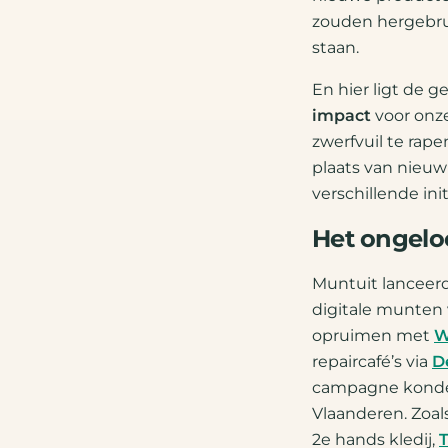
zouden hergebru
staan.
En hier ligt de
impact
voor onz
zwerfvuil te rapen
plaats van nieuw 
verschillende ini
Het ongeloo
Muntuit lanceer
digitale munten
opruimen met
W
repaircafé’s via
D
campagne konden
Vlaanderen. Zoal
2e hands kledij,
T