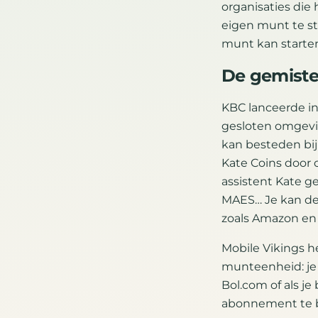
organisaties di
eigen munt te st
munt kan starte
De gemiste
KBC lanceerde i
gesloten omgevin
kan besteden bij
Kate Coins door c
assistent Kate ge
MAES… Je kan de 
zoals Amazon en
Mobile Vikings he
munteenheid: je 
Bol.com of als j
abonnement te b