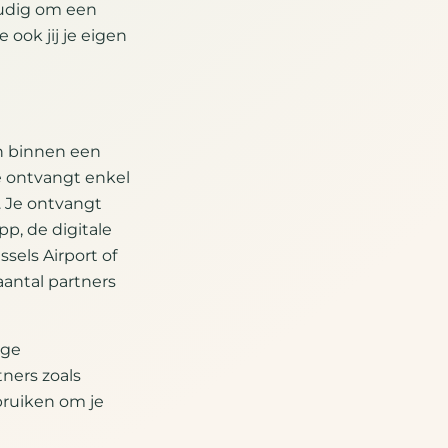
oudig om een
ook jij je eigen
en binnen een
e ontvangt enkel
. Je ontvangt
pp, de digitale
sels Airport of
aantal partners
ige
tners zoals
bruiken om je