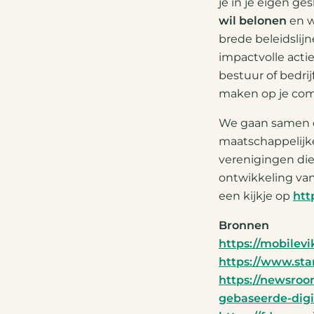
je in je eigen g
wil belonen
en w
brede beleidslij
impactvolle actie
bestuur of bedrij
maken op je co
We gaan samen d
maatschappelijke
verenigingen die
ontwikkeling va
een kijkje op
htt
Bronnen
https://mobilevi
https://www.sta
https://newsroo
gebaseerde-digi