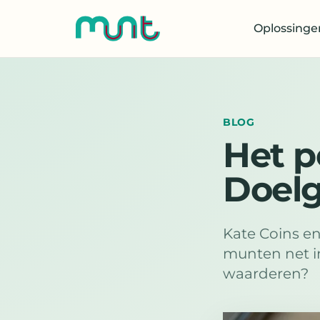
Oplossinge
BLOG
Het p
Doelg
Kate Coins e
munten net i
waarderen?