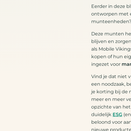
Eerder in deze 
ontworpen met ee
munteenheden
Deze munten h
blijven en zorge
als Mobile Vikin
kopen of hun ei
ingezet voor
mar
Vind je dat niet
een noodzaak, be
je korting bij de
meer en meer ve
opzichte van het
duidelijk
ESG
(en
beloond voor aan
nieuwe producten