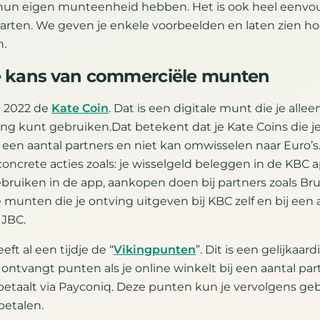
e hun eigen munteenheid hebben. Het is ook heel eenv
arten. We geven je enkele voorbeelden en laten zien hoe 
n.
 kans van commerciële munten
n 2022 de
Kate Coin
. Dat is een digitale munt die je alle
g kunt gebruiken.Dat betekent dat je Kate Coins die j
 een aantal partners en niet kan omwisselen naar Euro’s
oncrete acties zoals: je wisselgeld beleggen in de KBC a
bruiken in de app, aankopen doen bij partners zoals Brus
munten die je ontving uitgeven bij KBC zelf en bij een 
 JBC.
eft al een tijdje de “
Vikingpunten
”. Dit is een gelijkaard
ontvangt punten als je online winkelt bij een aantal par
e betaalt via Payconiq. Deze punten kun je vervolgens ge
etalen.