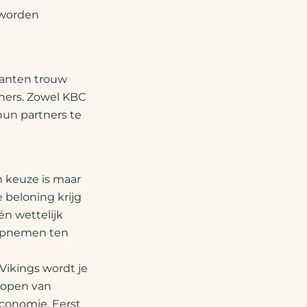
 worden
klanten trouw
ners. Zowel KBC
hun partners te
n keuze is maar
 beloning krijg
én wettelijk
 opnemen ten
 Vikings wordt je
 kopen van
economie. Eerst