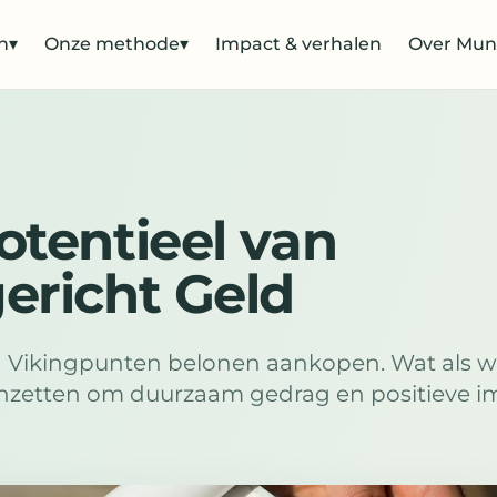
n
▾
Onze methode
▾
Impact & verhalen
Over Mun
otentieel van
ericht Geld
n Vikingpunten belonen aankopen. Wat als w
nzetten om duurzaam gedrag en positieve i