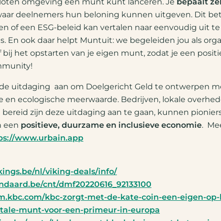
esloten omgeving een munt kunt lanceren. Je
bepaalt zel
aar deelnemers hun beloning kunnen uitgeven. Dit bet
nen of een ESG-beleid kan vertalen naar eenvoudig uit te
s. En ook daar helpt Muntuit: we begeleiden jou als organ
f bij het opstarten van je eigen munt, zodat je een posi
mmunity!
e uitdaging aan om Doelgericht Geld te ontwerpen me
 en ecologische meerwaarde. Bedrijven, lokale overhe
 bereid zijn deze uitdaging aan te gaan, kunnen pionier
n een
positieve, duurzame en inclusieve economie
. Me
ps://www.urbain.app
kings.be/nl/viking-deals/info/
ndaard.be/cnt/dmf20220616_92133100
m.kbc.com/kbc-zorgt-met-de-kate-coin-een-eigen-op-
tale-munt-voor-een-primeur-in-europa