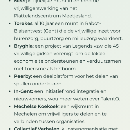
Meetje
, tijdelijke munt in en rond de
vrijwilligerswerking van het
Plattelandscentrum Meetjesland.
Torekes
, al 10 jaar een munt in Rabot-
Blaisantvest (Gent) die de vrijwillige inzet voor
burenzorg, buurtzorg en milieuzorg waardeert.
Bryghia
: een project van Legends vzw, die 45
vrijwillige gidsen verenigt, om de lokale
economie te ondersteunen en verduurzamen
met toerisme als hefboom.
Peerby
: een deelplatform voor het delen van
spullen onder buren
In-Gent:
een initiatief rond integratie en
nieuwkomers, wou meer weten over TalentO.
Mechelse Koekoek
: een wijkmunt in
Mechelen om vrijwilligers te delen en te
verbinden tussen organisaties
Collectief Verhalen
: kunstenorganisatie met