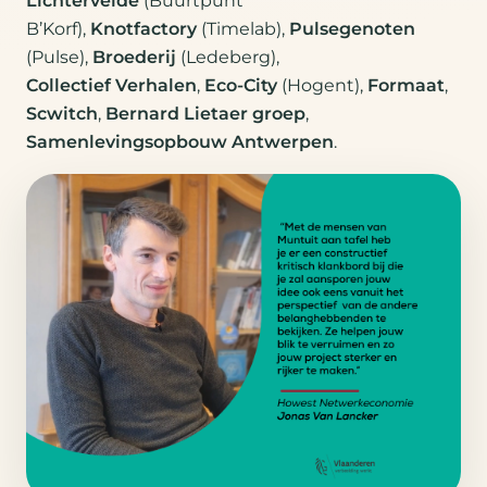
Lichtervelde
(Buurtpunt
B’Korf),
Knotfactory
(Timelab),
Pulsegenoten
(Pulse),
Broederij
(Ledeberg),
Collectief Verhalen
,
Eco-City
(Hogent),
Formaat
,
Scwitch
,
Bernard Lietaer groep
,
Samenlevingsopbouw Antwerpen
.