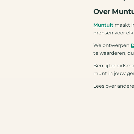
Over Muntu
Muntuit
maakt i
mensen voor elk
We ontwerpen
D
te waarderen, du
Ben jij beleids
munt in jouw ge
Lees over ander