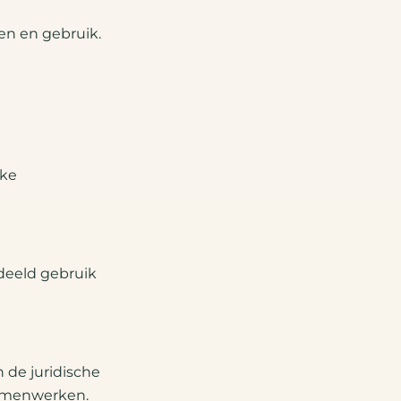
en en gebruik.
jke
deeld gebruik
n de juridische
samenwerken.