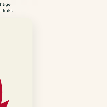
htige
edrukt.