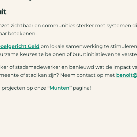
it
nzet zichtbaar en communities sterker met systemen d
aar betekenen.
oelgericht Geld
om lokale samenwerking te stimuleren, v
urzame keuzes te belonen of buurtinitiatieven te verste
maker of stadsmedewerker en benieuwd wat de impact v
meente of stad kan zijn? Neem contact op met
benoit@
e projecten op onze
“
Munten
”
pagina!