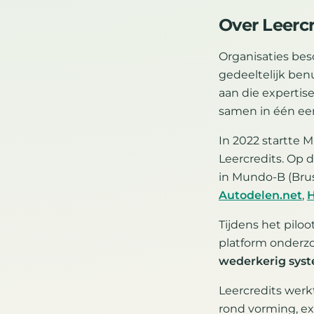
Over Leercr
Organisaties be
gedeeltelijk ben
aan die expertis
samen in één ee
In 2022 startte 
Leercredits. Op 
in Mundo-B (Bru
Autodelen.net
,
Tijdens het pilo
platform onderzo
wederkerig syst
Leercredits werk
rond vorming, exp