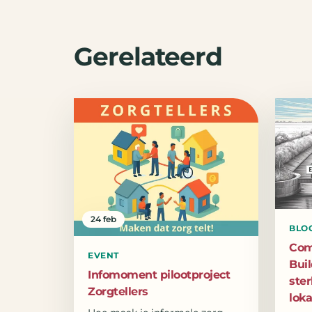
Gerelateerd
24 feb
BLO
Com
EVENT
Bui
Infomoment pilootproject
ste
Zorgtellers
lok