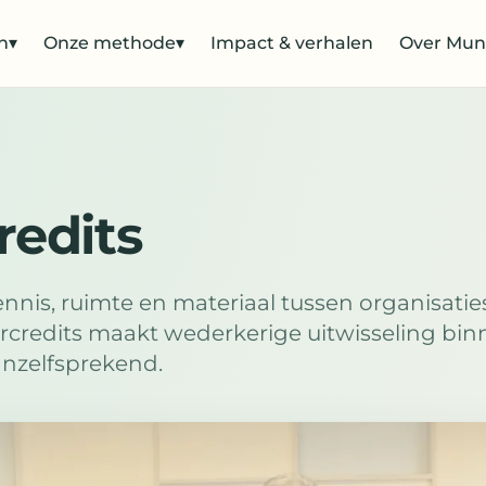
n
▾
Onze methode
▾
Impact & verhalen
Over Mun
redits
ennis, ruimte en materiaal tussen organisati
rcredits maakt wederkerige uitwisseling bi
nzelfsprekend.