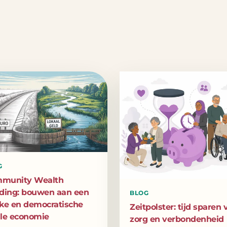
G
munity Wealth
lding: bouwen aan een
BLOG
rke en democratische
Zeitpolster: tijd sparen 
ale economie
zorg en verbondenheid