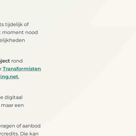
s tijdelijk of
dat moment nood
gelijkheden
oject
rond
De
Transformisten
ing.net
,
e digitaal
, maar een
 vragen of aanbod
rcredits. Die kan