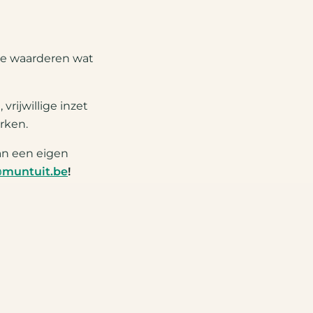
ie waarderen wat
rijwillige inzet
rken.
an een eigen
muntuit.be
!