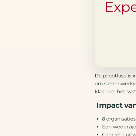
De pilootfase is
om samenwerking
klaar om het sys
Impact van 
8 organisatie
Een wederzij
Concrete uitw