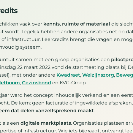
edits
schikken vaak over
kennis, ruimte of materiaal
die slecht
ut wordt. Tegelijk hebben andere organisaties net op 
e of infrastructuur. Leercredits brengt die vragen en mo
nvoudig systeem.
Muntuit samen met een groep organisaties een
pilootpr
dinsdag 22 maart 2022 vond de startmeeting plaats bij 
ssel), met onder andere
Kwadraet
,
Welzijnszorg
,
Beweg
Hefboom
,
Gezinsbond
en KVG-Groep.
otjaar werd het concept inhoudelijk verkend en een eerst
cht. De kern: geen facturatie of ingewikkelde afspraken
eem dat delen vanzelfsprekend maakt
.
t als een
digitale marktplaats
. Organisaties plaatsen er
ertise of infrastructuur. Wie iets bijdraagt, ontvangt lee