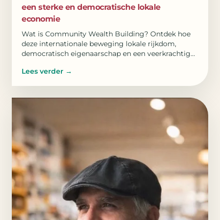
een sterke en democratische lokale
economie
Wat is Community Wealth Building? Ontdek hoe
deze internationale beweging lokale rijkdom,
democratisch eigenaarschap en een veerkrachtige
lokale economie versterkt dankzij vijf duidelijke
Lees verder
→
pijlers.